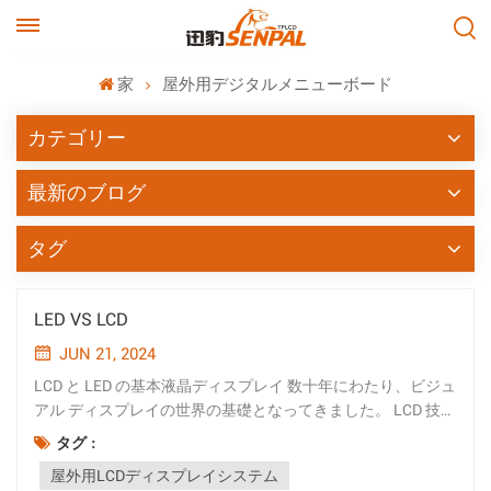
家
屋外用デジタルメニューボード
カテゴリー
最新のブログ
タグ
LED VS LCD
JUN 21, 2024
LCD と LED の基本液晶ディスプレイ 数十年にわたり、ビジュ
アル ディスプレイの世界の基礎となってきました。 LCD 技術
の背後にある原理には、2 つの透明電極の間に液晶が挟まれ
タグ :
ていることが含まれます。これらの液晶に電流を流すと、液
屋外用LCDディスプレイシステム
晶が整列してディスプレイを通る光の通過を制御します。 従