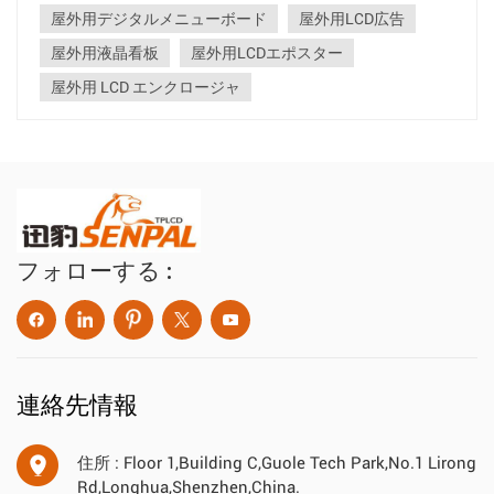
来の LCD スクリ...
屋外用デジタルメニューボード
屋外用LCD広告
屋外用液晶看板
屋外用LCDエポスター
屋外用 LCD エンクロージャ
フォローする :
連絡先情報
住所 : Floor 1,Building C,Guole Tech Park,No.1 Lirong
Rd,Longhua,Shenzhen,China.